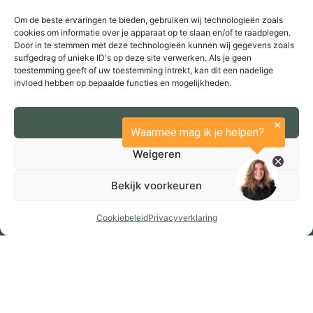
Zakelijk bouwen
Om de beste ervaringen te bieden, gebruiken wij technologieën zoals
cookies om informatie over je apparaat op te slaan en/of te raadplegen.
Bouwprojecten
Door in te stemmen met deze technologieën kunnen wij gegevens zoals
Werken bij MHB
surfgedrag of unieke ID's op deze site verwerken. Als je geen
toestemming geeft of uw toestemming intrekt, kan dit een nadelige
Contact
invloed hebben op bepaalde functies en mogelijkheden.
Bedrijf
Onze projecten
Accepteren
Vacatures
Weigeren
Over ons
Contact
Bekijk voorkeuren
Cookiebeleid
Privacyverklaring