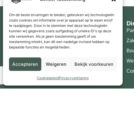
Om de beste ervaringen te bieden, gebruiken wij technologieën
zoals cookies om informatie over je apparaat op te slaan en/of
Di
te raadplegen. Door in te stemmen met deze technologieën
Par
kunnen wij gegevens zoals surfgedrag of unieke ID's op deze
MHB Vastgoedprojecten B.V.
site verwerken. Als je geen toestemming geeft of uw
Zak
toestemming intrekt, kan dit een nadelige invloed hebben op
Opwettenseweg 77c
bepaalde functies en mogelijkheden.
5672AG Nuenen
Bo
+31 6 12929124
We
Accepteren
Weigeren
Bekijk voorkeuren
Info@mhbvastgoed.nl
Con
Cookiebeleid
Privacyverklaring