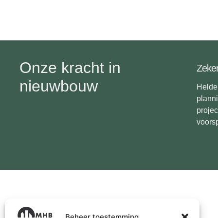
Onze kracht in
Zeker
nieuwbouw
Helder
planni
proje
voorsp
Beheer toestemming